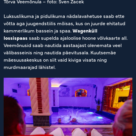
Tõrva Veemõnula – foto: Sven Zacek
Luksuslikuma ja pidulikuma nädalavahetuse saab ette
võtta aga juugendstiilis mõisas, kus on juurde ehitatud
kammerlikum bassein ja spaa.
Wagenküll
lossispaas
saab supelda ajaloolise hoone võlvkaarte all.
Veemõnusid saab nautida aastaajast olenemata veel
välibasseinis ning nautida päevitusala. Kuutsemäe
mäesuusakeskus on siit vaid kiviga visata ning
murdmaarajad lähistel.