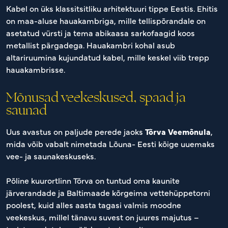
Kabel on üks klassitsitliku arhitektuuri tippe Eestis. Ehitis
on maa-aluse hauakambriga, mille tellispõrandale on
asetatud vürsti ja tema abikaasa sarkofaagid koos
metallist pärgadega. Hauakambri kohal asub
altariruumina kujundatud kabel, mille keskel viib trepp
hauakambrisse.
Mõnusad veekeskused, spaad ja
saunad
Uus avastus on paljude perede jaoks
Tõrva Veemõnula
,
mida võib vabalt nimetada Lõuna- Eesti kõige uuemaks
vee- ja saunakeskuseks.
Põline kuurortlinn Tõrva on tuntud oma kaunite
järverandade ja Baltimaade kõrgeima vettehüppetorni
poolest, kuid alles aasta tagasi valmis moodne
veekeskus, millel tänavu suvest on juures majutus –