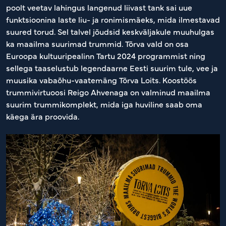
poolt veetav lahingus langenud liivast tank sai uue
funktsioonina laste liu- ja ronimismäeks, mida ilmestavad
suured torud. Sel talvel jõudsid keskväljakule muuhulgas
ka maailma suurimad trummid. Tõrva vald on osa
Euroopa kultuuripealinn Tartu 2024 programmist ning
sellega taaselustub legendaarne Eesti suurim tule, vee ja
muusika vabaõhu-vaatemäng Tõrva Loits. Koostöös
trummivirtuoosi Reigo Ahvenaga on valminud maailma
suurim trummikomplekt, mida iga huviline saab oma
käega ära proovida.