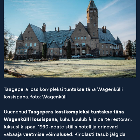
Taagepera lossikompleksi tuntakse täna Wagenkülli
lossispana. foto: Wagenküll
Uuenenud
Taagepera lossikompleksi tuntakse täna
Wagenkülli lossispana
, kuhu kuulub à la carte restoran,
luksuslik spaa, 1930-ndate stiilis hotell ja erinevad
vabaaja veetmise võimalused. Kindlasti tasub jälgida