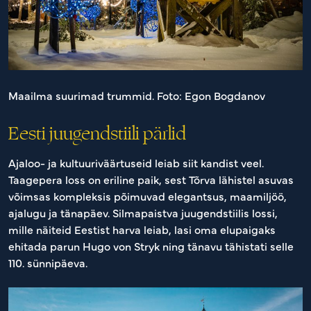
Maailma suurimad trummid. Foto: Egon Bogdanov
Eesti juugendstiili pärlid
Ajaloo- ja kultuuriväärtuseid leiab siit kandist veel.
Taagepera loss on eriline paik, sest Tõrva lähistel asuvas
võimsas kompleksis põimuvad elegantsus, maamiljöö,
ajalugu ja tänapäev. Silmapaistva juugendstiilis lossi,
mille näiteid Eestist harva leiab, lasi oma elupaigaks
ehitada parun Hugo von Stryk ning tänavu tähistati selle
110. sünnipäeva.