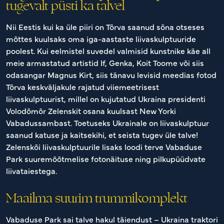
tugevalt püsti ka talvel
Nii Eestis kui ka üle piiri on Tõrva saanud sõna otseses
mõttes kuulsaks oma iga-aastaste liivaskulptuuride
poolest. Kui eelmistel suvedel valmisid kunstnike käe all
meie armastatud artistid If, Genka, Koit Toome või siis
odasangar Magnus Kirt, siis tänavu levisid meedias fotod
Tõrva keskväljakule rajatud viiemeetrisest
liivaskulptuurist, millel on kujutatud Ukraina presidenti
Volodõmõr Zelenskit osana kuulsast New Yorki
Vabadussambast. Toetuseks Ukrainale on liivaskulptuur
saanud katuse ja kaitsekihi, et seista tugev üle talve!
Zelenskõi liivaskulptuurile lisaks loodi terve Vabaduse
Park suuremõõtmelise fotonäituse ning pilkupüüdvate
liivataiestega.
Maailma suurim trummikomplekt
Vabaduse Park sai talve hakul täiendust – Ukraina traktori