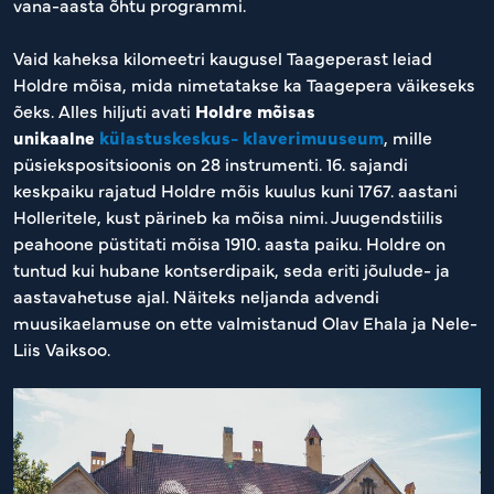
vana-aasta õhtu programmi.
Vaid kaheksa kilomeetri kaugusel Taageperast leiad
Holdre mõisa, mida nimetatakse ka Taagepera väikeseks
õeks. Alles hiljuti avati
Holdre mõisas
unikaalne
külastuskeskus- klaverimuuseum
, mille
püsiekspositsioonis on 28 instrumenti. 16. sajandi
keskpaiku rajatud Holdre mõis kuulus kuni 1767. aastani
Holleritele, kust pärineb ka mõisa nimi. Juugendstiilis
peahoone püstitati mõisa 1910. aasta paiku. Holdre on
tuntud kui hubane kontserdipaik, seda eriti jõulude- ja
aastavahetuse ajal. Näiteks neljanda advendi
muusikaelamuse on ette valmistanud Olav Ehala ja Nele-
Liis Vaiksoo.