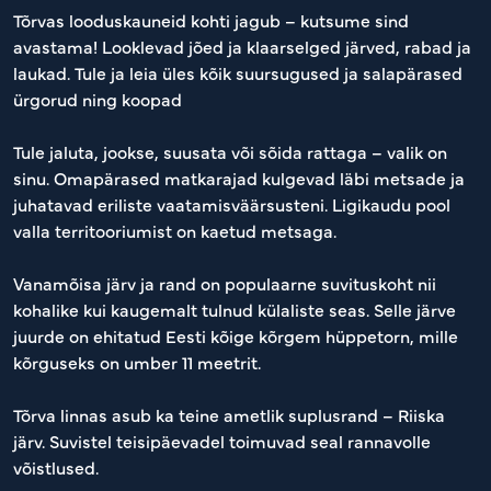
Tõrvas looduskauneid kohti jagub – kutsume sind
avastama! Looklevad jõed ja klaarselged järved, rabad ja
laukad. Tule ja leia üles kõik suursugused ja salapärased
ürgorud ning koopad
Tule jaluta, jookse, suusata või sõida rattaga – valik on
sinu. Omapärased matkarajad kulgevad läbi metsade ja
juhatavad eriliste vaatamisväärsusteni. Ligikaudu pool
valla territooriumist on kaetud metsaga.
Vanamõisa järv ja rand on populaarne suvituskoht nii
kohalike kui kaugemalt tulnud külaliste seas. Selle järve
juurde on ehitatud Eesti kõige kõrgem hüppetorn, mille
kõrguseks on umber 11 meetrit.
Tõrva linnas asub ka teine ametlik suplusrand – Riiska
järv. Suvistel teisipäevadel toimuvad seal rannavolle
võistlused.