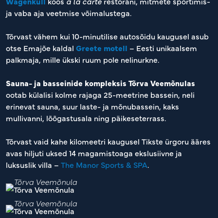
Wagenküll
koos
à la carte
restorani, mitmete sportimis-
ja vaba aja veetmise võimalustega.
Tõrvast vähem kui 10-minutilise autosõidu kaugusel asub
otse Emajõe kaldal
Greete motell
– Eesti unikaalsem
palkmaja, mille ükski ruum pole nelinurkne.
Sauna- ja basseinide kompleksis Tõrva Veemõnulas
ootab külalisi kolme rajaga 25-meetrine bassein, neli
erinevat sauna, suur laste- ja mõnubassein, kaks
mullivanni, lõõgastusala ning päikeseterrass.
Tõrvast vaid kahe kilomeetri kaugusel Tikste ürgoru ääres
avas hiljuti uksed 14 magamistoaga ekslusiivne ja
luksuslik villa –
The Manor Sports & SPA
.
Tõrva Veemõnula
Tõrva Veemõnula