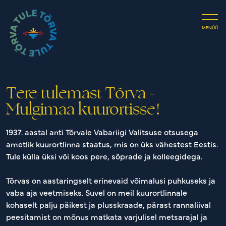
Investeeri
Puhka
MENÜÜ
Kontakt
Tere tulemast Tõrva -
Mulgimaa kuurortisse!
1937. aastal anti Tõrvale Vabariigi Valitsuse otsusega
ametlik kuurortlinna staatus, mis on üks vähestest Eestis.
Tule külla üksi või koos pere, sõprade ja kolleegidega.
Tõrvas on aastaringselt erinevaid võimalusi puhkuseks ja
vaba aja veetmiseks. Suvel on meil kuurortlinnale
kohaselt palju päikest ja plusskraade, pärast rannaliival
peesitamist on mõnus matkata varjulisel metsarajal ja