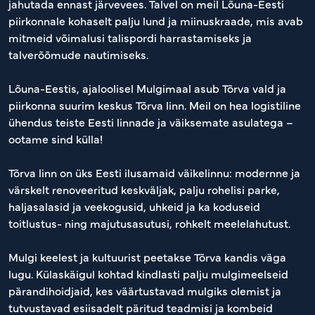
jahutada ennast järvevees. Talvel on meil Lõuna-Eesti
piirkonnale kohaselt palju lund ja miinuskraade, mis avab
mitmeid võimalusi talispordi harrastamiseks ja
talverõõmude nautimiseks.
Lõuna-Eestis, ajaloolisel Mulgimaal asub Tõrva vald ja
piirkonna suurim keskus Tõrva linn. Meil on hea logistiline
ühendus teiste Eesti linnade ja väiksemate asulatega –
ootame sind külla!
Tõrva linn on üks Eesti ilusamaid väikelinnu: modernne ja
värskelt renoveeritud keskväljak, palju rohelisi parke,
haljasalasid ja veekogusid, uhkeid ja ka koduseid
toitlustus- ning majutusasutusi, rohkelt meelelahutust.
Mulgi keelest ja kultuurist peetakse Tõrva kandis väga
lugu. Külaskäigul kohtad kindlasti palju mulgimeelseid
pärandihoidjaid, kes väärtustavad mulgiks olemist ja
tutvustavad esiisadelt päritud teadmisi ja kombeid