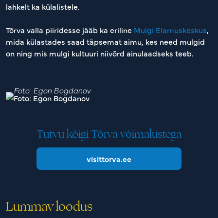
lahkelt ka külalistele.
Tõrva valla piiridesse jääb ka eriline
Mulgi Elamuskeskus
,
mida külastades saad täpsemat aimu, kes need mulgid
on ning mis mulgi kultuuri niivõrd ainulaadseks teeb.
Foto: Egon Bogdanov
Tutvu kõigi Tõrva võimalustega
visittorva.ee
Lummav loodus