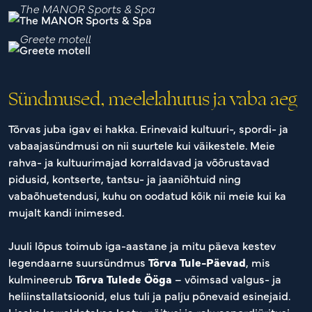
The MANOR Sports & Spa
Greete motell
Sündmused, meelelahutus ja vaba aeg
Tõrvas juba igav ei hakka. Erinevaid kultuuri-, spordi- ja
vabaajasündmusi on nii suurtele kui väikestele. Meie
rahva- ja kultuurimajad korraldavad ja võõrustavad
pidusid, kontserte, tantsu- ja jaaniõhtuid ning
vabaõhuetendusi, kuhu on oodatud kõik nii meie kui ka
mujalt kandi inimesed.
Juuli lõpus toimub iga-aastane ja mitu päeva kestev
legendaarne suursündmus
Tõrva Tule-Päevad
, mis
kulmineerub
Tõrva Tulede Ööga
– võimsad valgus- ja
heliinstallatsioonid, elus tuli ja palju põnevaid esinejaid.