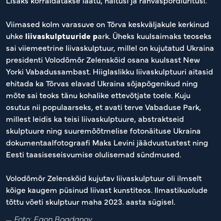
Lisaks korraldatakse laatu, näitusi ja rahvaspordiüritusi.
Viimased kolm varasuve on Tõrva keskväljakule kerkinud
uhke
liivaskulptuuride p
ark. Üheks kuulsaimaks teoseks
sai viiemeetrine liivaskulptuur, millel on kujutatud Ukraina
presidenti Volodõmõr Zelenskõid osana kuulsast New
Yorki Vabadussambast. Hiiglaslikku liivaskulptuuri aitasid
ehitada ka Tõrvas elavad Ukraina sõjapõgenikud ning
mõte sai teoks tänu kohalike ettevõtjate toele. Kuju
osutus nii populaarseks, et avati terve Vabaduse Park,
millest leidis ka teisi liivaskulptuure, abstraktseid
skulptuure ning suuremõõtmelise fotonäituse Ukraina
dokumentaalfotograafi Maks Levini jäädvustustest ning
Eesti taasiseseisvumise olulisemad sündmused.
Volodõmõr Zelenskõid kujutav liivaskulptuur oli ilmselt
kõige kaugem püsinud liivast kunstiteos. Ilmastikuolude
tõttu võeti skulptuur maha 2023. aasta sügisel.
Foto: Egon Bogdanov