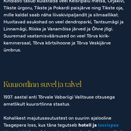
Kindlasti tasub külastada veel Keisripalu metsa, Orjakivi,
Tikste ürgoru, Tikste ja Pokardi paisjärve ning Tikste oja,
mille kaldal saab näha liivakivipaljandit ja silmaallikat.
Huvitavad asukohad on veel dendroparki, Tantsumägi ja
Linnamägi, Riiska ja Vanamõisa järved ja Õhne jõgi.
Suuremad vaatamisväärsused on veel Tõrva kirik-
kammersaal, Tõrva kõrtsihoone ja Tõrva Veskijärve
ümbrus.
Kuurortlinn suvel ja talvel
1937. aastal anti Tõrvale Vabariigi Valitsuse otsusega
ametlikult kuurortlinna staatus.
Kohalikest majutusasutustest on suurim ajalooline
Taagepera loss, kus täna
tegutseb
hotell ja
lossispaa